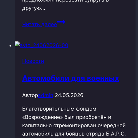
другую…
Отдых
Читать далее
для
наших
подопечных
из
Новости
ЛНР
Автомобили для военных
Автор
admin
24.05.2026
Благотворительным фондом
«Возрождение» был приобретён и
капитально отремонтирован очередной
автомобиль для бойцов отряда Б.А.Р.С.